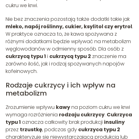
cukru we krwi.
Nie bez znaczenia pozostają także dodatki takie jak
mleko, napój roślinny, cukier, ksylitol czy erytrol
.
W praktyce oznacza to, że kawa spożywana z
różnymi dodatkami będzie wpływać na metabolizm
węglowodanów w odmienny sposób. Dla osób z
cukrzycą typu 1
i
cukrzycą typu 2
znaczenie ma
zarówno ilość, jak i rodzaj spożywanych napojów
kofeinowych.
Rodzaje cukrzycy i ich wpływ na
metabolizm
Zrozumienie wpływu
kawy
na poziom cukru we krwi
wymaga rozróżnienia
rodzaju cukrzycy
.
Cukrzyca
typu 1
oznacza całkowity brak produkcji
insuliny
przez
trzustkę
, podczas gdy
cukrzyca typu 2
charakteryzuje się niewystarczającą produkcją lub