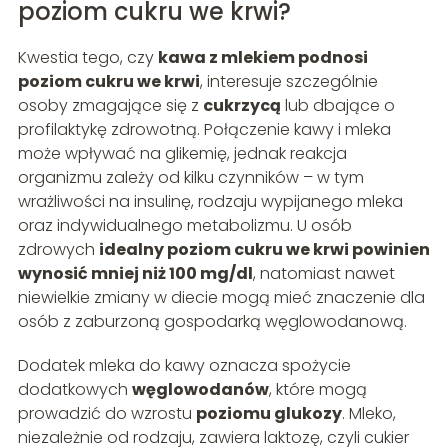
poziom cukru we krwi?
Kwestia tego, czy
kawa z mlekiem podnosi
poziom cukru we krwi
, interesuje szczególnie
osoby zmagające się z
cukrzycą
lub dbające o
profilaktykę zdrowotną. Połączenie kawy i mleka
może wpływać na glikemię, jednak reakcja
organizmu zależy od kilku czynników – w tym
wrażliwości na insulinę, rodzaju wypijanego mleka
oraz indywidualnego metabolizmu. U osób
zdrowych
idealny poziom cukru we krwi powinien
wynosić mniej niż 100 mg/dl
, natomiast nawet
niewielkie zmiany w diecie mogą mieć znaczenie dla
osób z zaburzoną gospodarką węglowodanową.
Dodatek mleka do kawy oznacza spożycie
dodatkowych
węglowodanów
, które mogą
prowadzić do wzrostu
poziomu glukozy
. Mleko,
niezależnie od rodzaju, zawiera laktozę, czyli cukier