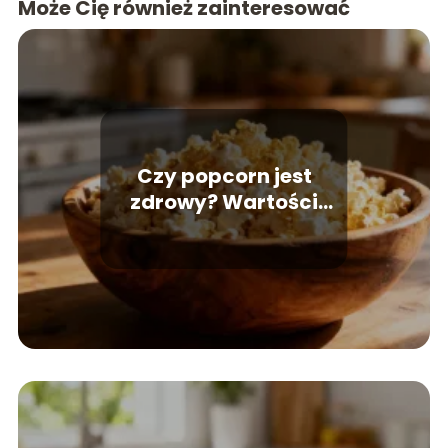
Może Cię również zainteresować
Czy popcorn jest
zdrowy? Wartości
odżywcze i wpływ na
dietę