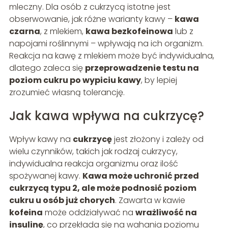
mleczny. Dla osób z cukrzycą istotne jest
obserwowanie, jak różne warianty kawy –
kawa
czarna
, z mlekiem,
kawa bezkofeinowa
lub z
napojami roślinnymi – wpływają na ich organizm.
Reakcja na kawę z mlekiem może być indywidualna,
dlatego zaleca się
przeprowadzenie testu na
poziom cukru po wypiciu kawy
, by lepiej
zrozumieć własną tolerancję.
Jak kawa wpływa na cukrzycę?
Wpływ kawy na
cukrzycę
jest złożony i zależy od
wielu czynników, takich jak rodzaj cukrzycy,
indywidualna reakcja organizmu oraz ilość
spożywanej kawy.
Kawa może uchronić przed
cukrzycą typu 2, ale może podnosić poziom
cukru u osób już chorych
. Zawarta w kawie
kofeina
może oddziaływać na
wrażliwość na
insulinę
, co przekłada się na wahania poziomu