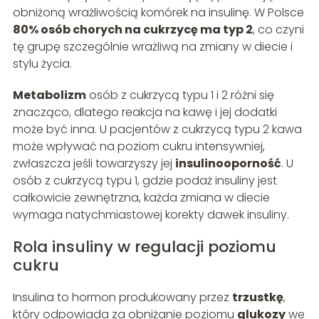
obniżoną wrażliwością komórek na insulinę. W Polsce
80% osób chorych na cukrzycę ma typ 2
, co czyni
tę grupę szczególnie wrażliwą na zmiany w diecie i
stylu życia.
Metabolizm
osób z cukrzycą typu 1 i 2 różni się
znacząco, dlatego reakcja na kawę i jej dodatki
może być inna. U pacjentów z cukrzycą typu 2 kawa
może wpływać na poziom cukru intensywniej,
zwłaszcza jeśli towarzyszy jej
insulinooporność
. U
osób z cukrzycą typu 1, gdzie podaż insuliny jest
całkowicie zewnętrzna, każda zmiana w diecie
wymaga natychmiastowej korekty dawek insuliny.
Rola insuliny w regulacji poziomu
cukru
Insulina to hormon produkowany przez
trzustkę
,
który odpowiada za obniżanie poziomu
glukozy
we