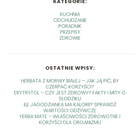
KATEGORIE:
KUCHNIA
ODCHUDZANIE
PORADNIK
PRZEPISY
ZDROWIE
OSTATNIE WPISY:
HERBATA Z MORWY BIAŁEJ – JAK JĄ PIĆ, BY
CZERPAĆ KORZYŚCI?
ERYTRYTOL – CZY JEST ZDROWY? FAKTY I MITY O
SŁODZIKU
ILE JAGODZIANKA MA KALORII? SPRAWDŹ
WARTOŚCI ODŻYWCZE
YERBA MATE – WŁAŚCIWOŚCI ZDROWOTNE I
KORZYŚCI DLA ORGANIZMU