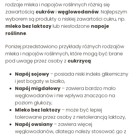
rodzaje mleka i napojów roślinnych różnią się
zawartością
cukrów
i
węglowodanów
. Najlepszym
wyborem są produkty o niskiej zawartości cukru, np.
mleko bez laktozy
lub niesłodzone
napoje
roślinne
.
Poniżej przedstawiono przykłady różnych rodzajów
mleka i napojów roślinnych, które mogą być brane
pod uwagę przez osoby z
cukrzycą
:
Napój sojowy
– posiada niski indeks glikemiczny
i jest bogaty w białko,
Napój migdałowy
– zawiera bardzo mało
węglowodanów i nie wpływa znacząco na
poziom glukozy,
Mleko bez laktozy
– może być lepiej
tolerowane przez osoby z nietolerancją laktozy,
Napój owsiany
– zawiera więcej
węglowodanów, dlatego należy stosować go z