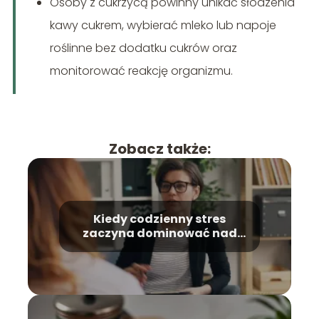
Osoby z cukrzycą powinny unikać słodzenia
kawy cukrem, wybierać mleko lub napoje
roślinne bez dodatku cukrów oraz
monitorować reakcję organizmu.
Zobacz także:
Kiedy codzienny stres
zaczyna dominować nad
życiem i jak poznać moment,
w którym warto poprosić o
wsparcie?