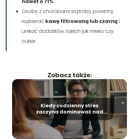
nawet o 71%
.
Osoby z chorobami wątroby powinny
wybierać
kawę filtrowaną lub czarną
i
unikać dodatków, takich jak mleko czy
cukier.
Zobacz także:
Kiedy codzienny stres
zaczyna dominować nad
życiem i jak poznać moment,
w którym warto poprosić o
wsparcie?