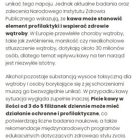
unikać tego napoju. Jednak aktualne badania oraz
zalecenia Narodowego Instytutu Zdrowia
Publicznego wskazują, że
kawa może stanowić
element profilaktyki i wspierać zdrowie
wątroby
. W Europie przewlekłe choroby wątroby,
takie jak zwłóknienie, marskość czy niealkoholowe
stłuszczenie wątroby, dotykają około 30 milionów
osób, dlatego temat wpływu kawy na ten narząd
jest niezwykle istotny.
Alkohol pozostaje substancją wysoce toksyczną dla
wątroby i osoby borykające się z jej schorzeniami
muszą go bezwzględnie unikać. W przypadku kawy
sytuacja wygląda zupełnie inaczej.
Picie kawy w
ilości od 3 do 5 filiżanek dziennie może mieć
działanie ochronne i profilaktyczne
, co
potwierdzają liczne badania naukowe, a także
rekomendacje międzynarodowych programów
edukacyjnych dotyczących zdrowego stylu życia.