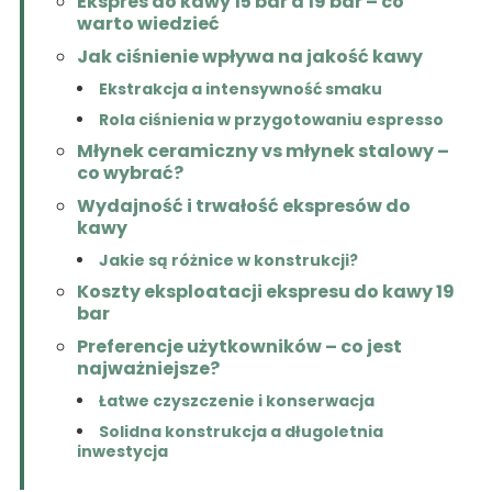
Ekspres do kawy 15 bar a 19 bar – co
warto wiedzieć
Jak ciśnienie wpływa na jakość kawy
Ekstrakcja a intensywność smaku
Rola ciśnienia w przygotowaniu espresso
Młynek ceramiczny vs młynek stalowy –
co wybrać?
Wydajność i trwałość ekspresów do
kawy
Jakie są różnice w konstrukcji?
Koszty eksploatacji ekspresu do kawy 19
bar
Preferencje użytkowników – co jest
najważniejsze?
Łatwe czyszczenie i konserwacja
Solidna konstrukcja a długoletnia
inwestycja