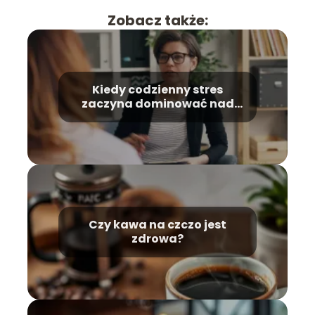
Zobacz także:
Kiedy codzienny stres
zaczyna dominować nad
życiem i jak poznać moment,
w którym warto poprosić o
wsparcie?
Czy kawa na czczo jest
zdrowa?