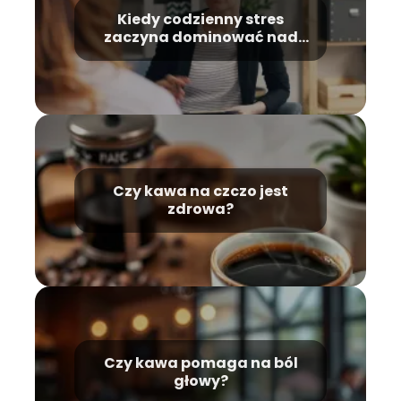
Kiedy codzienny stres
zaczyna dominować nad
życiem i jak poznać moment,
w którym warto poprosić o
wsparcie?
Czy kawa na czczo jest
zdrowa?
Czy kawa pomaga na ból
głowy?